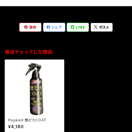
保存
シェア
LINE
ポスト
最近チェックした商品
Rspeed 艶ピカCOAT
¥4,180