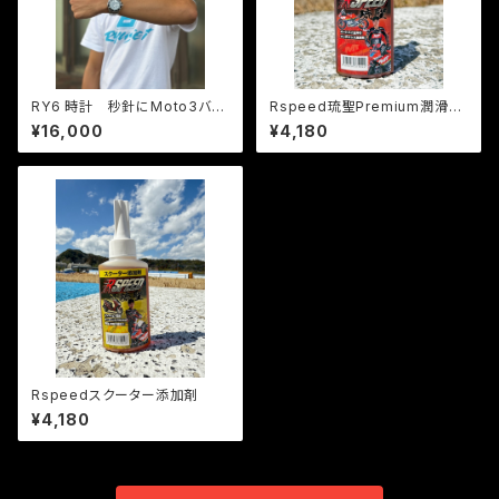
RY6 時計 秒針にMoto3バイ
Rspeed琉聖Premium潤滑
ク付き！
剤 家でも大活躍！
¥16,000
¥4,180
Rspeedスクーター添加剤
¥4,180