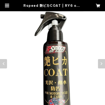
Rspeed 艶ピカCOAT | RY6 onli
ne shop